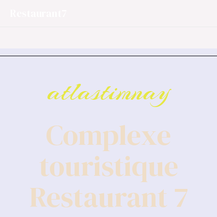
Restaurant7
atlastimnay
Complexe
touristique
Restaurant 7