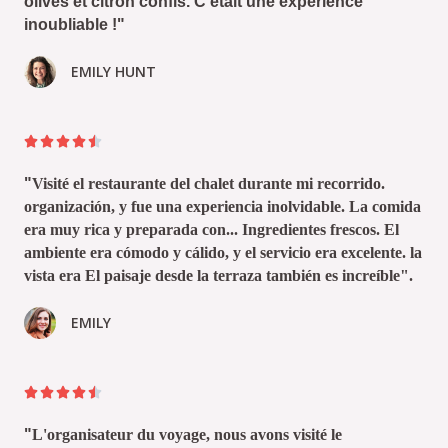
olives et citron confis. C'était une expérience
inoubliable !"
EMILY HUNT





"
Visité el restaurante del chalet durante mi recorrido.
organización, y fue una experiencia inolvidable. La comida
era muy rica y preparada con... Ingredientes frescos. El
ambiente era cómodo y cálido, y el servicio era excelente. la
vista era El paisaje desde la terraza también es increíble".
EMILY





"
L'organisateur du voyage, nous avons visité le