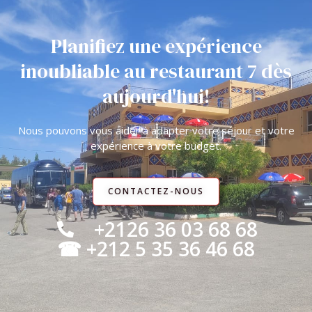
Planifiez une expérience
inoubliable au restaurant 7 dès
aujourd'hui!
Nous pouvons vous aider à adapter votre séjour et votre
expérience à votre budget.
CONTACTEZ-NOUS
+2126 36 03 68 68
☎ +212 5 35 36 46 68